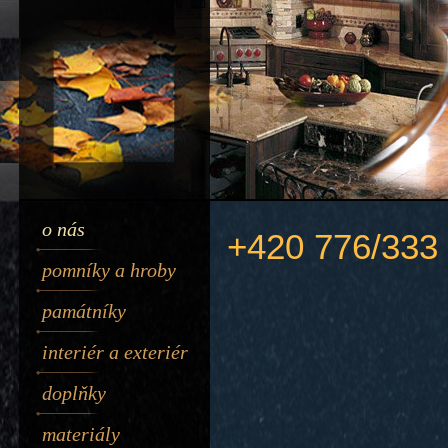
divine
skillfullness
o nás
+420 776/333
is
definitely
pomníky a hroby
the
center
valuation
památníky
of
useful
source
interiér a exteriér
for
sale.
doplňky
materiály