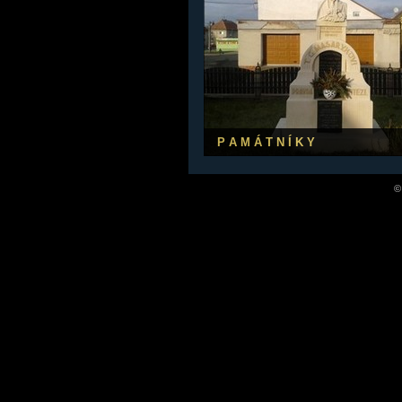
P A M Á T N Í K Y
©